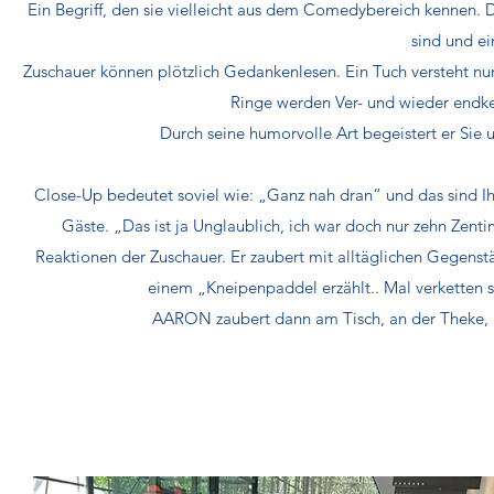
Ein Begriff, den sie vielleicht aus dem Comedybereich kennen. 
sind und ein
Zuschauer können plötzlich Gedankenlesen. Ein Tuch versteht nur 
Ringe werden Ver- und wieder endket
Durch seine humorvolle Art begeistert er Sie u
Close-Up bedeutet soviel wie: „Ganz nah dran“ und das sind I
Gäste. „Das ist ja Unglaublich, ich war doch nur zehn Zent
Reaktionen der Zuschauer. Er zaubert mit alltäglichen Gegenstä
einem „Kneipenpaddel erzählt.. Mal verketten 
AARON zaubert dann am Tisch, an der Theke, an