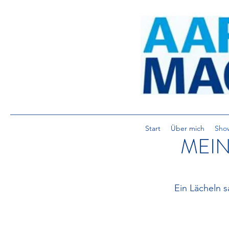
Start
Über mich
Sho
MEI
Ein Lächeln 